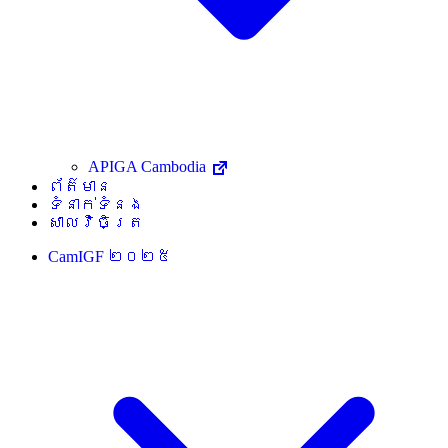
APIGA Cambodia
ព័ត៌មាន
ទំនាក់ទំនង
សាលវិចិត្រ
CamIGF ២០២៥