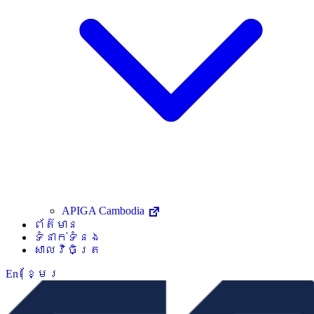
APIGA Cambodia
ព័ត៌មាន
ទំនាក់ទំនង
សាលវិចិត្រ
En
|
ខ្មែរ