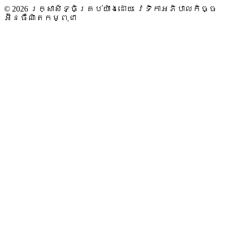
© 2026 រក្សាសិទ្ធិគ្រប់យ៉ាងដោយ វេទិកាអភិបាលកិច្ច
អ៊ីនធឺណិតកម្ពុជា