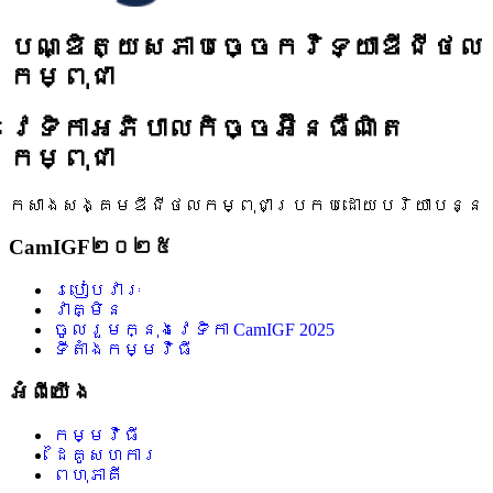
បណ្ឌិត្យសភាបច្ចេកវិទ្យាឌីជីថល
កម្ពុជា
វេទិកាអភិបាលកិច្ចអ៊ីនធឺណិត
កម្ពុជា
កសាងសង្គមឌីជីថលកម្ពុជាប្រកបដោយបរិយាបន្ន
CamIGF២០២៥
របៀបវារៈ
វាគ្មិន
ចូលរួមក្នុងវេទិកា CamIGF 2025
ទីតាំងកម្មវិធី
អំពីយើង
កម្មវិធី
ដៃគូសហការ
ពហុភាគី