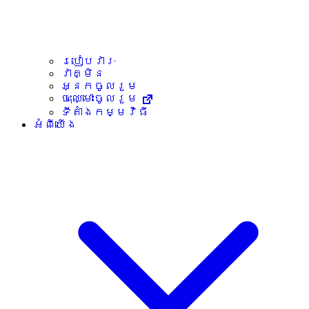
របៀបវារៈ
វាគ្មិន
អ្នកចូលរួម
ចុះឈ្មោះចូលរួម
ទីតាំងកម្មវិធី
អំពីយើង