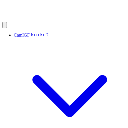
CamIGF ២០២៥