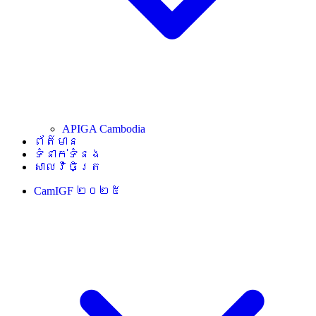
APIGA Cambodia
ព័ត៌មាន
ទំនាក់ទំនង
សាលវិចិត្រ
CamIGF ២០២៥