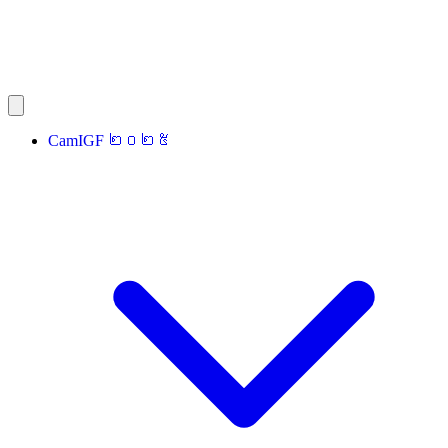
CamIGF ២០២៥