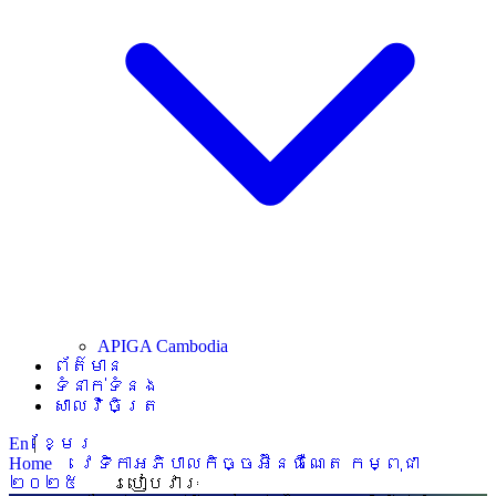
APIGA Cambodia
ព័ត៌មាន
ទំនាក់ទំនង
សាលវិចិត្រ
En
|
ខ្មែរ
Home
វេទិកាអភិបាលកិច្ចអ៊ីនធឺណេត កម្ពុជា
២០២៥
របៀបវារៈ