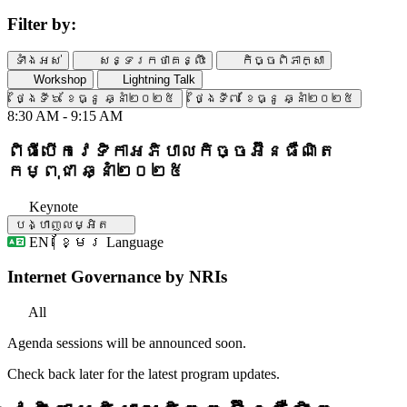
Filter by:
ទាំងអស់
សន្ទរកថាគន្លឹះ
កិច្ចពិភាក្សា
Workshop
Lightning Talk
ថ្ងៃទី៦ ខែធ្នូ ឆ្នាំ២០២៥
ថ្ងៃទី៧ ខែធ្នូ ឆ្នាំ២០២៥
8:30 AM - 9:15 AM
ពិធីបើកវេទិកាអភិបាលកិច្ចអ៊ីនធឺណិត
កម្ពុជា ឆ្នាំ២០២៥
Keynote
បង្ហាញលម្អិត
EN | ខ្មែរ
Language
គោរពភ្លេងជាតិនៃព្រះរាជាណាចក្រកម្ពុជា ·
សុន្ទរកថាស្វាគមន៍ដោយ
ឯកឧត្តម សុខ
Internet Governance by NRIs
ពុទ្ធិវុធ
រដ្ឋលេខាធិការ ក្រសួងប្រៃសណីយ៍និង
ទូរគមនាគមន៍
All
សុន្ទរកថាដោយ
លោកស្រី Esther McFarlane
មន្ត្រី
ទទួលបន្ទុកការិយាល័យ អង្គការយូណេស្កូប្រចាំ
Agenda sessions will be announced soon.
នៅភ្នំពេញ
សុន្ទរកថាដោយ
លោក ធី ទ្រី
នាយកប្រតិបត្តិ/
Check back later for the latest program updates.
និពន្ធនាយក អង្គការទិន្នន័យអំពីការ
អភិវឌ្ឍ កម្ពុជា (ODC)