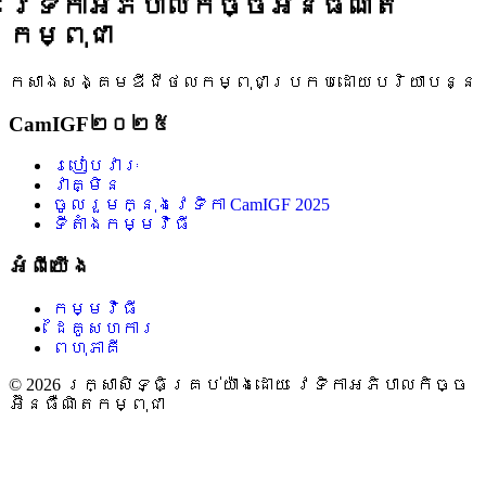
វេទិកាអភិបាលកិច្ចអ៊ីនធឺណិត
សុន្ទរកថាដោយ
លោក Chengetai Masango
ប្រធាន
ការិយាល័យ លេខាធិការដ្ឋានអង្គការសហប្រជា
កម្ពុជា
ជាតិ (UN) នៃវេទិកាអភិបាលកិច្ចអ៊ីនធឺណិត
សុន្ទរកថាបើកដោយ
ឯកឧត្តមបណ្ឌិត ជា
កសាងសង្គមឌីជីថលកម្ពុជាប្រកបដោយបរិយាបន្ន
វ៉ាន់ដេត
រដ្ឋមន្ត្រីក្រសួងប្រៃសណីយ៍និង
ទូរគមនាគមន៍
CamIGF២០២៥
ការសម្ភោធជាផ្លូវការអនុសាសន៍វាយតម្លៃការ
អភិវឌ្ឍអ៊ីនធឺណិតនៅកម្ពុជា ដោយប្រើសូចនាករ
របៀបវារៈ
ROAM-X របស់យូណេស្កូ
វាគ្មិន
ចូលរួមក្នុងវេទិកា CamIGF 2025
ទីតាំងកម្មវិធី
អំពីយើង
កម្មវិធី
ដៃគូសហការ
ពហុភាគី
© 2026 រក្សាសិទ្ធិគ្រប់យ៉ាងដោយ វេទិកាអភិបាលកិច្ច
អ៊ីនធឺណិតកម្ពុជា