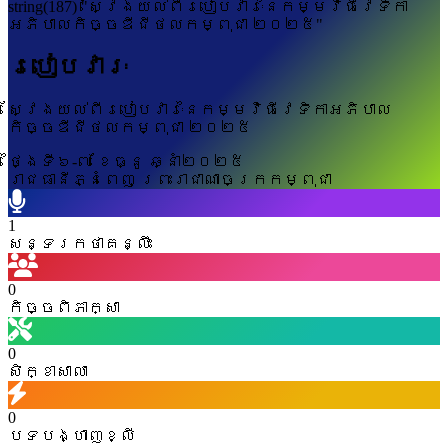
string(187) "ស្វែងយល់ពីរបៀបវារៈនៃកម្មវិធីវេទិកា
អភិបាលកិច្ចឌីជីថលកម្ពុជា ២០២៥"
របៀបវារៈ
ស្វែងយល់ពីរបៀបវារៈនៃកម្មវិធីវេទិកាអភិបាល
កិច្ចឌីជីថលកម្ពុជា ២០២៥
ថ្ងៃទី៦-៧ ខែធ្នូ ឆ្នាំ២០២៥
រាជធានីភ្នំពេញ ព្រះរាជាណាចក្រកម្ពុជា
1
សន្ទរកថាគន្លឹះ
0
កិច្ចពិភាក្សា
0
សិក្ខាសាលា
0
បទបង្ហាញខ្លី