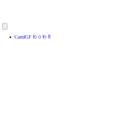
CamIGF ២០២៥