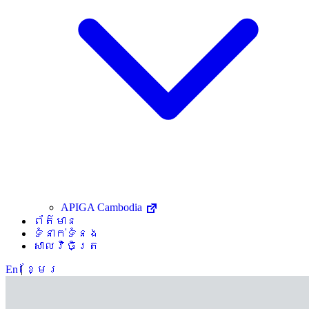
APIGA Cambodia
ព័ត៌មាន
ទំនាក់ទំនង
សាលវិចិត្រ
En
|
ខ្មែរ