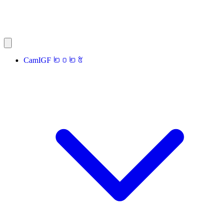
CamIGF ២០២៥