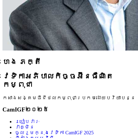
ហេង ភក្តី
វេទិកាអភិបាលកិច្ចអ៊ីនធឺណិត
កម្ពុជា
កសាងសង្គមឌីជីថលកម្ពុជាប្រកបដោយបរិយាបន្ន
CamIGF២០២៥
របៀបវារៈ
វាគ្មិន
ចូលរួមក្នុងវេទិកា CamIGF 2025