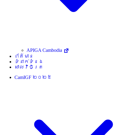
APIGA Cambodia
ព័ត៌មាន
ទំនាក់ទំនង
សាលវិចិត្រ
CamIGF ២០២៥