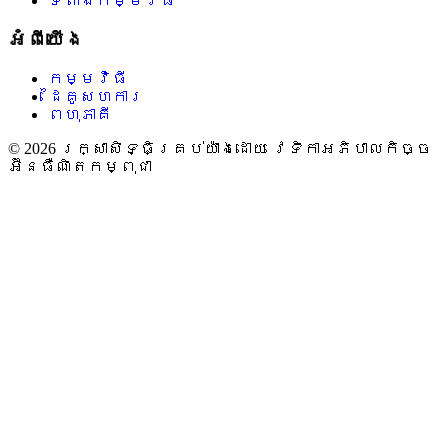
ទីតាំងកម្មវិធី
អំពីយើង
កម្មវិធី
ដៃគូសហការ
ពហុភាគី
© 2026 រក្សាសិទ្ធិគ្រប់យ៉ាងដោយ វេទិកាអភិបាលកិច្ច
អ៊ីនធឺណិតកម្ពុជា