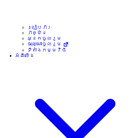
របៀបវារៈ
វាគ្មិន
អ្នកចូលរួម
ចុះឈ្មោះចូលរួម
ទីតាំងកម្មវិធី
អំពីយើង