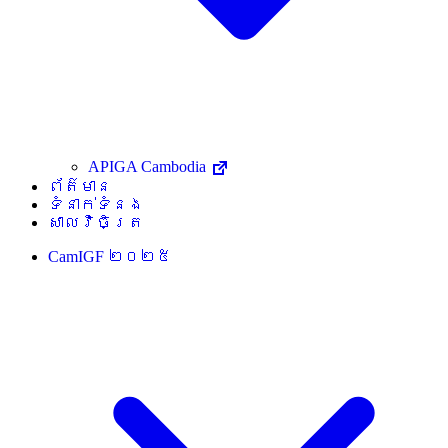
APIGA Cambodia
ព័ត៌មាន
ទំនាក់ទំនង
សាលវិចិត្រ
CamIGF ២០២៥