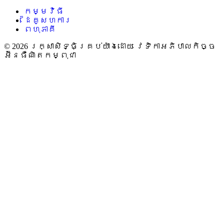
កម្មវិធី
ដៃគូសហការ
ពហុភាគី
© 2026 រក្សាសិទ្ធិគ្រប់យ៉ាងដោយ វេទិកាអភិបាលកិច្ច
អ៊ីនធឺណិតកម្ពុជា