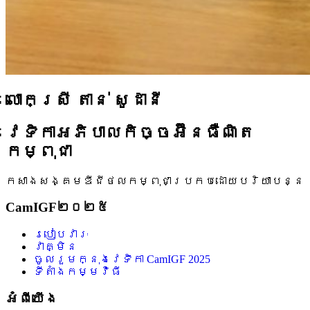
លោកស្រី តាន់ សូដានី
វេទិកាអភិបាលកិច្ចអ៊ីនធឺណិត
កម្ពុជា
កសាងសង្គមឌីជីថលកម្ពុជាប្រកបដោយបរិយាបន្ន
CamIGF២០២៥
របៀបវារៈ
វាគ្មិន
ចូលរួមក្នុងវេទិកា CamIGF 2025
ទីតាំងកម្មវិធី
អំពីយើង