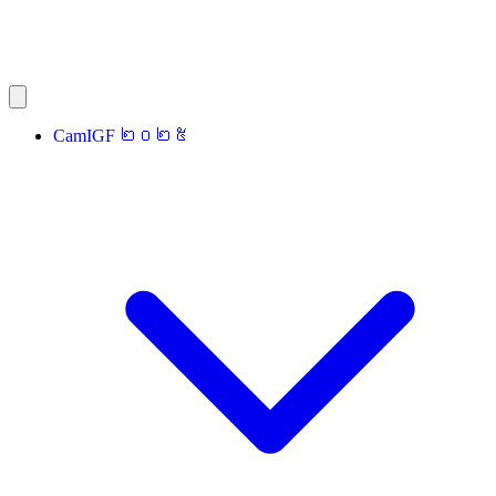
CamIGF ២០២៥