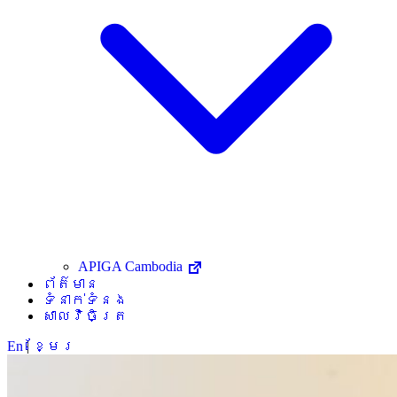
APIGA Cambodia
ព័ត៌មាន
ទំនាក់ទំនង
សាលវិចិត្រ
En
|
ខ្មែរ