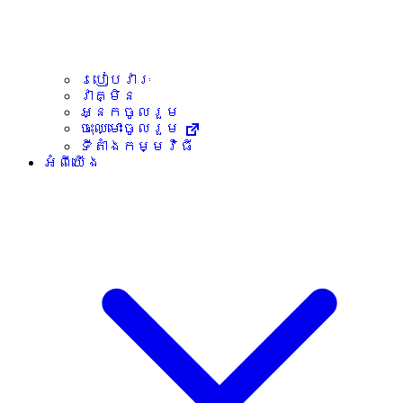
របៀបវារៈ
វាគ្មិន
អ្នកចូលរួម
ចុះឈ្មោះចូលរួម
ទីតាំងកម្មវិធី
អំពីយើង