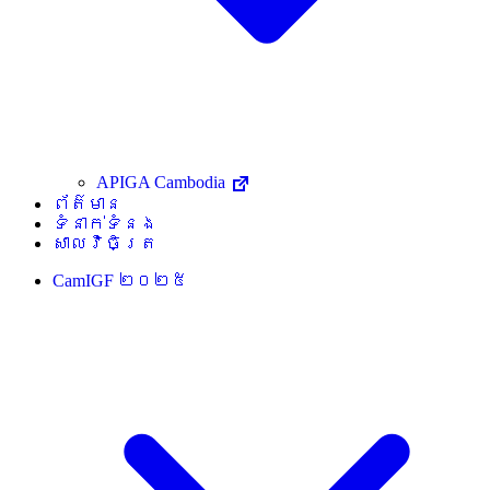
APIGA Cambodia
ព័ត៌មាន
ទំនាក់ទំនង
សាលវិចិត្រ
CamIGF ២០២៥