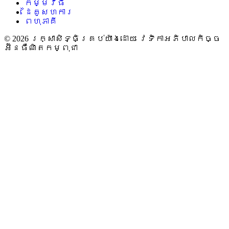
កម្មវិធី
ដៃគូសហការ
ពហុភាគី
© 2026 រក្សាសិទ្ធិគ្រប់យ៉ាងដោយ វេទិកាអភិបាលកិច្ច
អ៊ីនធឺណិតកម្ពុជា