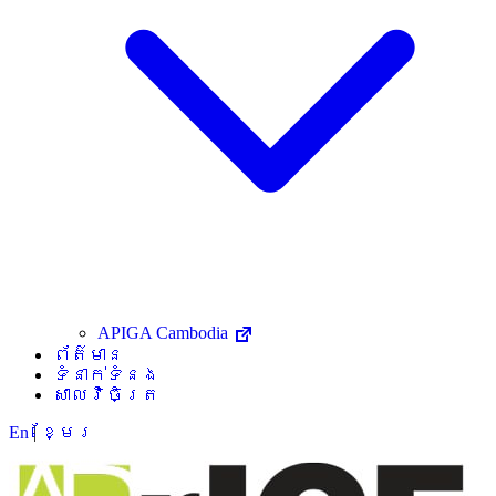
APIGA Cambodia
ព័ត៌មាន
ទំនាក់ទំនង
សាលវិចិត្រ
En
|
ខ្មែរ