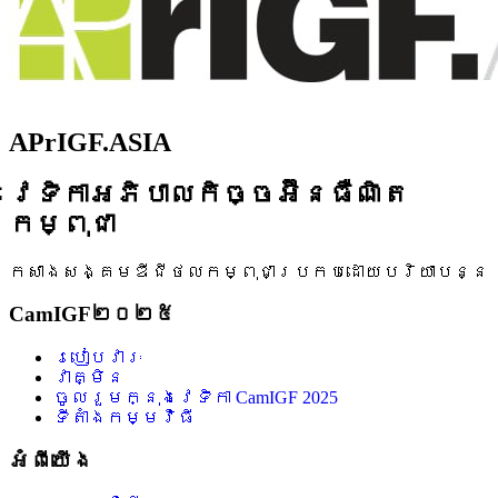
APrIGF.ASIA
វេទិកាអភិបាលកិច្ចអ៊ីនធឺណិត
កម្ពុជា
កសាងសង្គមឌីជីថលកម្ពុជាប្រកបដោយបរិយាបន្ន
CamIGF២០២៥
របៀបវារៈ
វាគ្មិន
ចូលរួមក្នុងវេទិកា CamIGF 2025
ទីតាំងកម្មវិធី
អំពីយើង