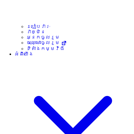
របៀបវារៈ
វាគ្មិន
អ្នកចូលរួម
ចុះឈ្មោះចូលរួម
ទីតាំងកម្មវិធី
អំពីយើង