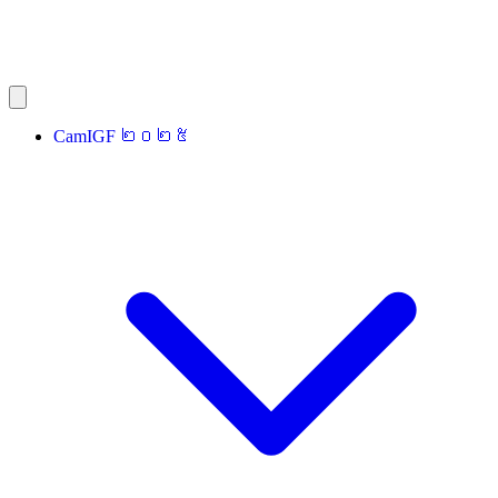
CamIGF ២០២៥