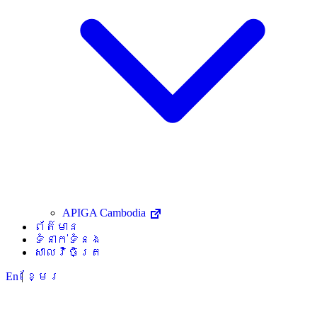
APIGA Cambodia
ព័ត៌មាន
ទំនាក់ទំនង
សាលវិចិត្រ
En
|
ខ្មែរ