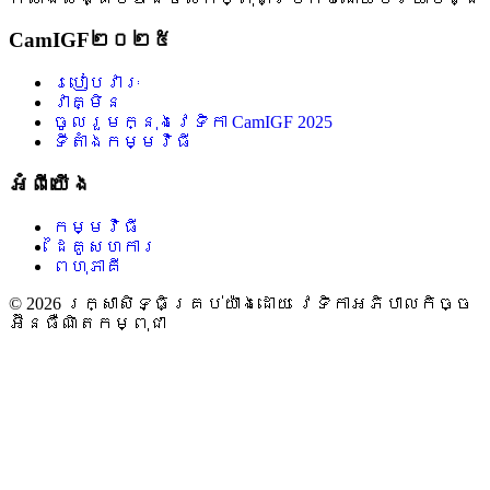
CamIGF២០២៥
របៀបវារៈ
វាគ្មិន
ចូលរួមក្នុងវេទិកា CamIGF 2025
ទីតាំងកម្មវិធី
អំពីយើង
កម្មវិធី
ដៃគូសហការ
ពហុភាគី
© 2026 រក្សាសិទ្ធិគ្រប់យ៉ាងដោយ វេទិកាអភិបាលកិច្ច
អ៊ីនធឺណិតកម្ពុជា