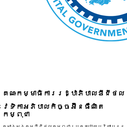
គណៈកម្មាធិការរដ្ឋាភិបាលឌីជីថល
វេទិកាអភិបាលកិច្ចអ៊ីនធឺណិត
កម្ពុជា
កសាងសង្គមឌីជីថលកម្ពុជាប្រកបដោយបរិយាបន្ន