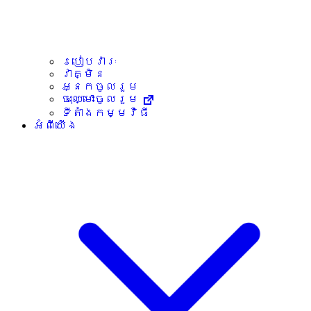
របៀបវារៈ
វាគ្មិន
អ្នកចូលរួម
ចុះឈ្មោះចូលរួម
ទីតាំងកម្មវិធី
អំពីយើង