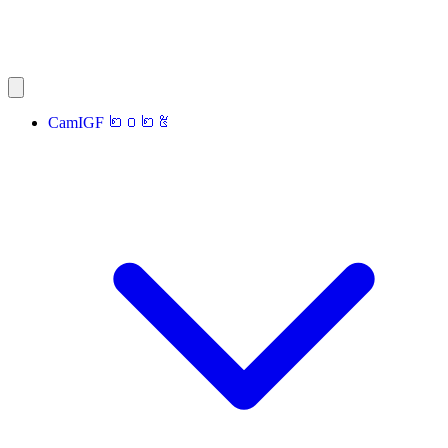
CamIGF ២០២៥