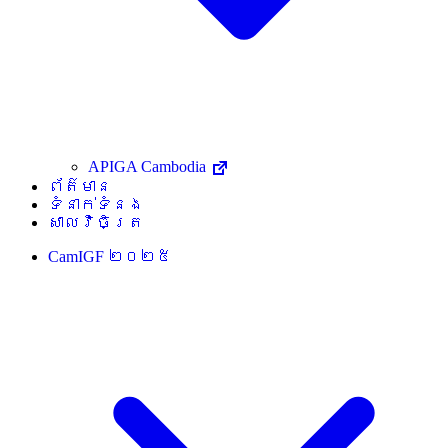
APIGA Cambodia
ព័ត៌មាន
ទំនាក់ទំនង
សាលវិចិត្រ
CamIGF ២០២៥