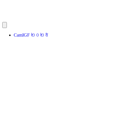
CamIGF ២០២៥